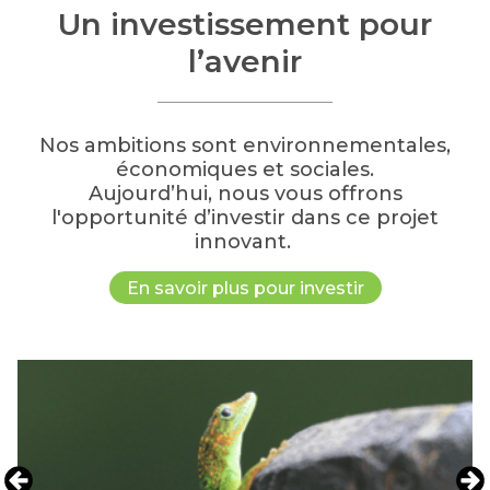
Un investissement pour
l’avenir
Nos ambitions sont environnementales,
économiques et sociales.
Aujourd’hui, nous vous offrons
l'opportunité d’investir dans ce projet
Prenons contact
innovant.
En savoir plus pour investir
Renseignez vos informations pour
recevoir notre documentation et
être contacté par nos équipes.
Connaissez-vous