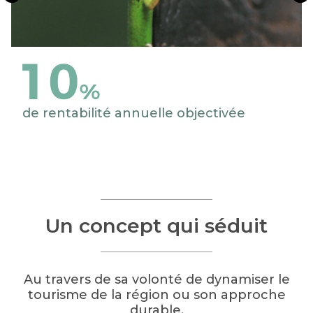
déjà le projet
Tropicalia ?
OUI
NON
de rentabilité annuelle objectivée
Valider
Un concept qui séduit
Tous les champs sont obligatoires
Au travers de sa volonté de dynamiser le
tourisme de la région ou son approche
durable,